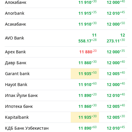
+30
+40
Алокабанк
11 910
12 000
+35
+45
Anorbank
11 915
12 010
+30
+50
Асакабанк
11 910
12 000
11
12
AVO Bank
+28
+30
558.17
273.11
-20
+35
Apex Bank
11 880
12 000
+30
+40
Давр Банк
11 860
12 000
+50
+40
Garant bank
11 935
12 005
+60
+40
Hayot Bank
11 910
12 000
+20
+40
Ипак Йули Банк
11 890
12 010
+30
+40
Ипотека банк
11 860
12 005
+30
+30
Kapitalbank
11 935
12 005
+60
+45
КДБ Банк Узбекистан
11 890
12 010