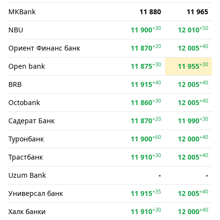
MKBank
11 880
11 965
+30
+50
NBU
11 900
12 010
+20
+40
Ориент Финанс банк
11 870
12 005
+30
+30
Open bank
11 875
11 955
+40
+40
BRB
11 915
12 005
+30
+40
Octobank
11 860
12 005
+20
+30
Садерат Банк
11 870
11 990
+60
+40
Туронбанк
11 900
12 000
+30
+40
Трастбанк
11 910
12 005
Uzum Bank
-
-
+35
+40
Универсал банк
11 915
12 005
+30
+40
Халк банки
11 910
12 000