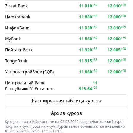
+50
+40
Ziraat Bank
11 910
12 010
+40
+40
Hamkorbank
11 880
12 000
+50
+45
ИнфинБанк
11 930
12 010
+30
+35
MyBank
11 860
12 000
+35
+40
Пойтахт банк
11 920
12 005
+35
+40
TengeBank
11 915
12 000
+30
+40
Узпромстройбанк (SQB)
11 860
12 000
Центральный банк
11
+29
Республики Узбекистан
915.64
Расширенная таблица курсов
Архив курсов
Курс доллара в Узбекистане на 02.08.2025: среднебанковский курс
покупки – сум, продажи – сум. Курсы валют обновляются ежедневно
в: 08:55, 09:10, 09:35, 11:15, 15:15.