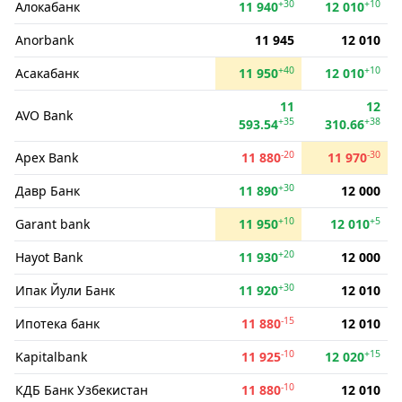
+30
+10
Алокабанк
11 940
12 010
Anorbank
11 945
12 010
+40
+10
Асакабанк
11 950
12 010
11
12
AVO Bank
+35
+38
593.54
310.66
-20
-30
Apex Bank
11 880
11 970
+30
Давр Банк
11 890
12 000
+10
+5
Garant bank
11 950
12 010
+20
Hayot Bank
11 930
12 000
+30
Ипак Йули Банк
11 920
12 010
-15
Ипотека банк
11 880
12 010
-10
+15
Kapitalbank
11 925
12 020
-10
КДБ Банк Узбекистан
11 880
12 010