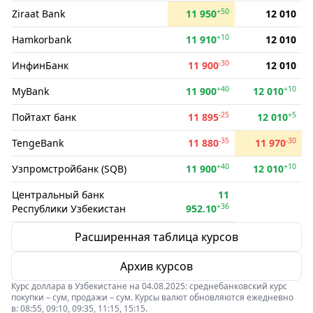
+50
Ziraat Bank
11 950
12 010
+10
Hamkorbank
11 910
12 010
-30
ИнфинБанк
11 900
12 010
+40
+10
MyBank
11 900
12 010
-25
+5
Пойтахт банк
11 895
12 010
-35
-30
TengeBank
11 880
11 970
+40
+10
Узпромстройбанк (SQB)
11 900
12 010
Центральный банк
11
+36
Республики Узбекистан
952.10
Расширенная таблица курсов
Архив курсов
Курс доллара в Узбекистане на 04.08.2025: среднебанковский курс
покупки – сум, продажи – сум. Курсы валют обновляются ежедневно
в: 08:55, 09:10, 09:35, 11:15, 15:15.