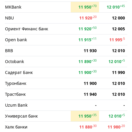
+70
+45
MKBank
11 950
12 010
-20
NBU
11 920
12 000
+50
Ориент Финанс банк
11 920
12 005
+11
-5
Open bank
11 915
11 995
BRB
11 930
12 010
+30
+5
Octobank
11 890
12 010
+30
Садерат Банк
11 900
11 990
Туронбанк
11 900
12 010
Трастбанк
11 940
12 010
Uzum Bank
-
-
+35
+5
Универсал банк
11 950
12 010
-30
-20
Халк банки
11 880
11 980