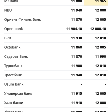
MKBank
11 880
11 965
NBU
11 940
12 000
Ориент Финанс банк
11 870
12 005
Open bank
11 904.10
12 000.10
BRB
11 930
12 010
Octobank
11 860
12 005
Садерат Банк
11 870
11 990
Туронбанк
11 900
12 010
Трастбанк
11 940
12 010
Uzum Bank
-
-
Универсал банк
11 915
12 005
Халк банки
11 910
12 000
Ziraat Bank
11 900
12 010