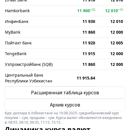
+20
+10
Hamkorbank
11 900
12 010
ИнфинБанк
11 930
12 010
MyBank
11 860
12 000
Пойтахт банк
11 920
12 005
TengeBank
11 915
12 000
Узпромстройбанк (SQB)
11 860
12 000
Центральный банк
11 915.64
Республики Узбекистан
Расширенная таблица курсов
Архив курсов
Курс доллара в Узбекистане на 19.08.2025: среднебанковский курс
покупки – сум, продажи – сум. Курсы валют обновляются ежедневно
в: 08:55, 09:10, 09:35, 11:15, 15:15.
Динамика курса валют