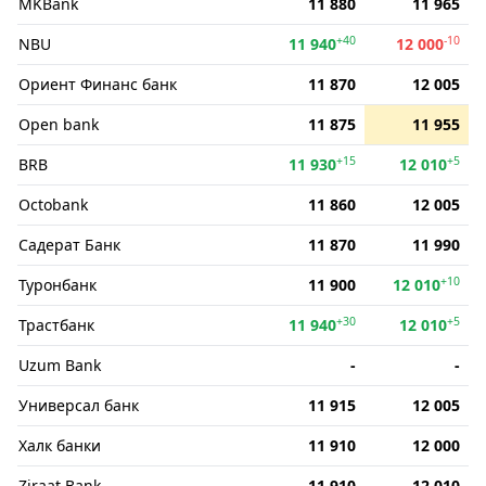
MKBank
11 880
11 965
+40
-10
NBU
11 940
12 000
Ориент Финанс банк
11 870
12 005
Open bank
11 875
11 955
+15
+5
BRB
11 930
12 010
Octobank
11 860
12 005
Садерат Банк
11 870
11 990
+10
Туронбанк
11 900
12 010
+30
+5
Трастбанк
11 940
12 010
Uzum Bank
-
-
Универсал банк
11 915
12 005
Халк банки
11 910
12 000
Ziraat Bank
11 910
12 010