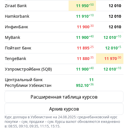
+50
Ziraat Bank
11 950
12 010
+10
Hamkorbank
11 910
12 010
-30
ИнфинБанк
11 900
12 010
+40
+10
MyBank
11 900
12 010
-25
+5
Пойтахт банк
11 895
12 010
-35
-30
TengeBank
11 880
11 970
+40
+10
Узпромстройбанк (SQB)
11 900
12 010
Центральный банк
11
+36
Республики Узбекистан
952.10
Расширенная таблица курсов
Архив курсов
Курс доллара в Узбекистане на 24.08.2025: среднебанковский курс
покупки – сум, продажи – сум. Курсы валют обновляются ежедневно
в: 08:55, 09:10, 09:35, 11:15, 15:15.