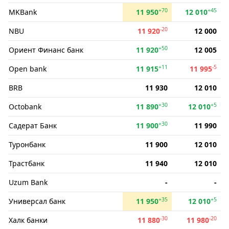
+70
+45
MKBank
11 950
12 010
-20
NBU
11 920
12 000
+50
Ориент Финанс банк
11 920
12 005
+11
-5
Open bank
11 915
11 995
BRB
11 930
12 010
+30
+5
Octobank
11 890
12 010
+30
Садерат Банк
11 900
11 990
Туронбанк
11 900
12 010
Трастбанк
11 940
12 010
Uzum Bank
-
-
+35
+5
Универсал банк
11 950
12 010
-30
-20
Халк банки
11 880
11 980