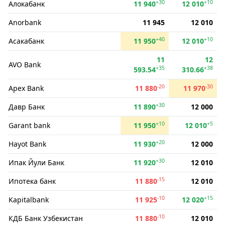
+30
+10
Алокабанк
11 940
12 010
Anorbank
11 945
12 010
+40
+10
Асакабанк
11 950
12 010
11
12
AVO Bank
+35
+38
593.54
310.66
-20
-30
Apex Bank
11 880
11 970
+30
Давр Банк
11 890
12 000
+10
+5
Garant bank
11 950
12 010
+20
Hayot Bank
11 930
12 000
+30
Ипак Йули Банк
11 920
12 010
-15
Ипотека банк
11 880
12 010
-10
+15
Kapitalbank
11 925
12 020
-10
КДБ Банк Узбекистан
11 880
12 010