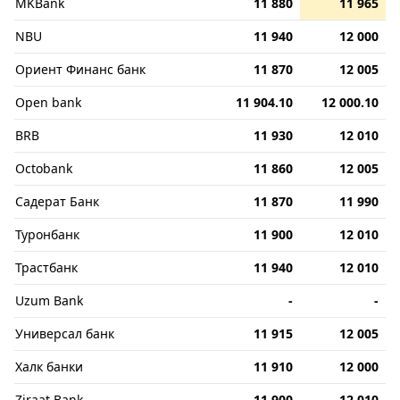
MKBank
11 880
11 965
NBU
11 940
12 000
Ориент Финанс банк
11 870
12 005
Open bank
11 904.10
12 000.10
BRB
11 930
12 010
Octobank
11 860
12 005
Садерат Банк
11 870
11 990
Туронбанк
11 900
12 010
Трастбанк
11 940
12 010
Uzum Bank
-
-
Универсал банк
11 915
12 005
Халк банки
11 910
12 000
Ziraat Bank
11 900
12 010