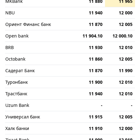
MKBank
11 880
11 965
NBU
11 940
12 000
Ориент Финанс банк
11 870
12 005
Open bank
11 904.10
12 000.10
BRB
11 930
12 010
Octobank
11 860
12 005
Садерат Банк
11 870
11 990
Туронбанк
11 900
12 010
Трастбанк
11 940
12 010
Uzum Bank
-
-
Универсал банк
11 915
12 005
Халк банки
11 910
12 000
Ziraat Bank
11 900
12 010