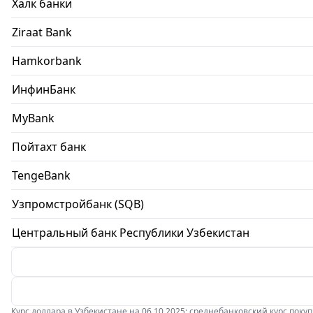
Халк банки
Ziraat Bank
Hamkorbank
ИнфинБанк
MyBank
Пойтахт банк
TengeBank
Узпромстройбанк (SQB)
Центральный банк Республики Узбекистан
Курс доллара в Узбекистане на 06.10.2025: среднебанковский курс покупки