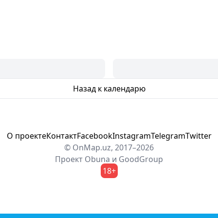
Назад к календарю
О проекте
Контакт
Facebook
Instagram
Telegram
Twitter
© OnMap.uz, 2017–2026
Проект
Obuna
и
GoodGroup
18+