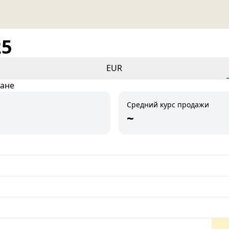
25
EUR
тане
Средний курс продажи
~