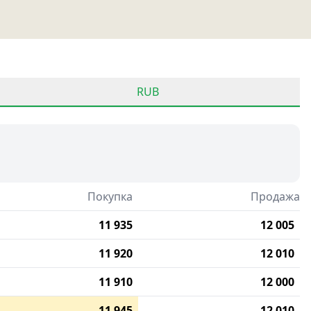
RUB
Покупка
Продажа
11 935
12 005
11 920
12 010
11 910
12 000
11 945
12 010