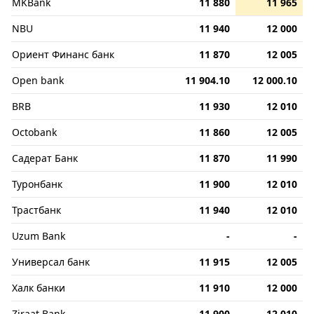
MKBank
11 880
11 965
NBU
11 940
12 000
Ориент Финанс банк
11 870
12 005
Open bank
11 904.10
12 000.10
BRB
11 930
12 010
Octobank
11 860
12 005
Садерат Банк
11 870
11 990
Туронбанк
11 900
12 010
Трастбанк
11 940
12 010
Uzum Bank
-
-
Универсал банк
11 915
12 005
Халк банки
11 910
12 000
Ziraat Bank
11 900
12 010