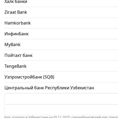
Халк банки
Ziraat Bank
Hamkorbank
ИнфинБанк
MyBank
Пойтахт банк
TengeBank
Узпромстройбанк (SQB)
Центральный банк Республики Узбекистан
Курс доллара в Узбекистане на 05.11.2025: среднебанковский курс покупки