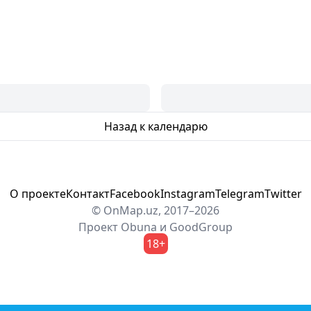
Назад к календарю
О проекте
Контакт
Facebook
Instagram
Telegram
Twitter
© OnMap.uz, 2017–2026
Проект
Obuna
и
GoodGroup
18+