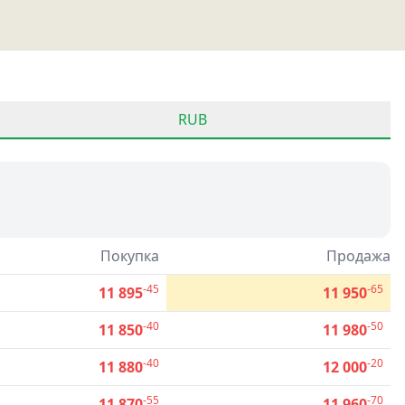
RUB
Покупка
Продажа
-45
-65
11 895
11 950
-40
-50
11 850
11 980
-40
-20
11 880
12 000
-55
-70
11 870
11 960