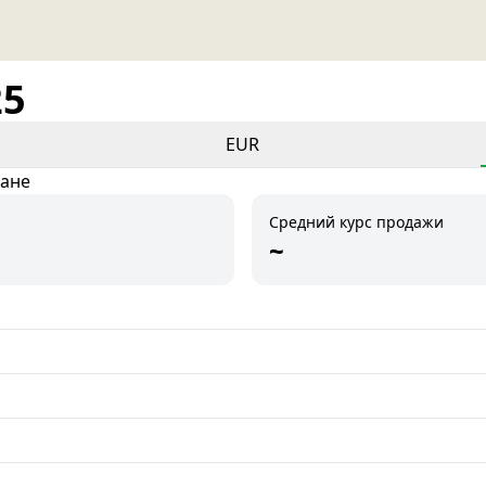
25
EUR
тане
Средний курс продажи
~