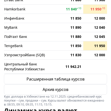
+10
-10
Hamkorbank
11 840
11 950
ИнфинБанк
11 850
12 000
MyBank
11 890
12 040
Пойтахт банк
11 880
12 045
TengeBank
11 850
11 950
Узпромстройбанк (SQB)
11 830
12 000
Центральный банк
11 942.21
Республики Узбекистан
Расширенная таблица курсов
Архив курсов
Курс доллара в Узбекистане на 12.11.2025: среднебанковский курс
покупки – сум, продажи – сум. Курсы валют обновляются ежедневно
в: 08:55, 09:10, 09:35, 11:15, 15:15.
Динамика курса валют