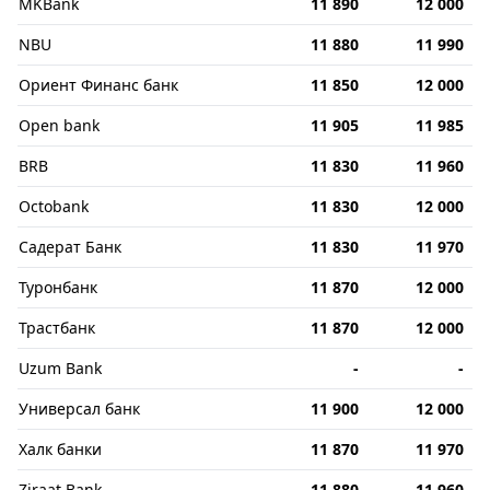
MKBank
11 890
12 000
NBU
11 880
11 990
Ориент Финанс банк
11 850
12 000
Open bank
11 905
11 985
BRB
11 830
11 960
Octobank
11 830
12 000
Садерат Банк
11 830
11 970
Туронбанк
11 870
12 000
Трастбанк
11 870
12 000
Uzum Bank
-
-
Универсал банк
11 900
12 000
Халк банки
11 870
11 970
Ziraat Bank
11 880
11 960