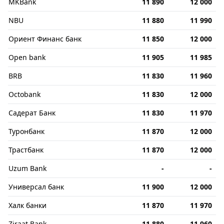
MKBank
11 890
12 000
NBU
11 880
11 990
Ориент Финанс банк
11 850
12 000
Open bank
11 905
11 985
BRB
11 830
11 960
Octobank
11 830
12 000
Садерат Банк
11 830
11 970
Туронбанк
11 870
12 000
Трастбанк
11 870
12 000
Uzum Bank
-
-
Универсал банк
11 900
12 000
Халк банки
11 870
11 970
Ziraat Bank
11 880
11 960