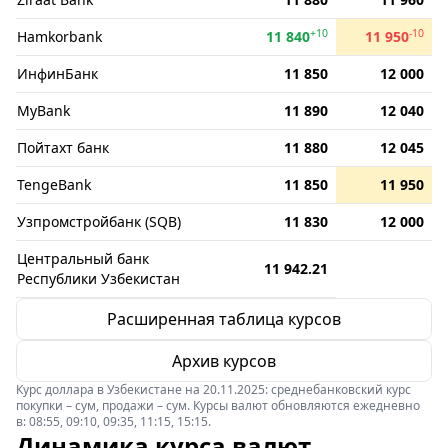
+10
-10
Hamkorbank
11 840
11 950
ИнфинБанк
11 850
12 000
MyBank
11 890
12 040
Пойтахт банк
11 880
12 045
TengeBank
11 850
11 950
Узпромстройбанк (SQB)
11 830
12 000
Центральный банк
11 942.21
Республики Узбекистан
Расширенная таблица курсов
Архив курсов
Курс доллара в Узбекистане на 20.11.2025: среднебанковский курс
покупки – сум, продажи – сум. Курсы валют обновляются ежедневно
в: 08:55, 09:10, 09:35, 11:15, 15:15.
Динамика курса валют