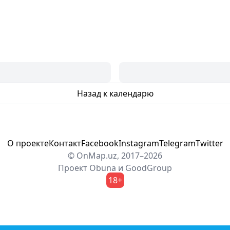
Назад к календарю
О проекте
Контакт
Facebook
Instagram
Telegram
Twitter
© OnMap.uz, 2017–2026
Проект
Obuna
и
GoodGroup
18+