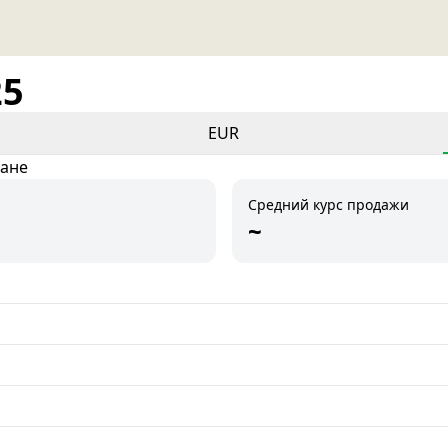
25
EUR
тане
Средний курс продажи
~