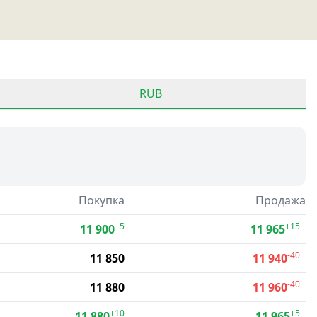
RUB
Покупка
Продажа
+5
+15
11 900
11 965
-40
11 850
11 940
-40
11 880
11 960
+10
+5
11 880
11 965