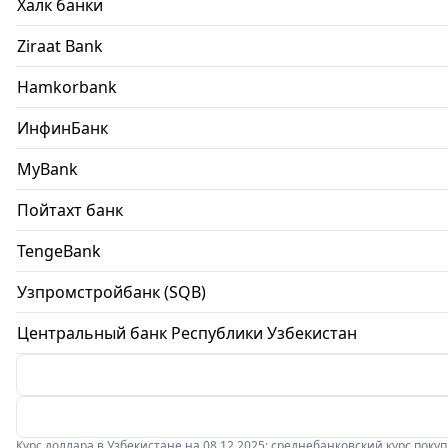
Халк банки
Ziraat Bank
Hamkorbank
ИнфинБанк
MyBank
Пойтахт банк
TengeBank
Узпромстройбанк (SQB)
Центральный банк Республики Узбекистан
Курс доллара в Узбекистане на 08.12.2025: среднебанковский курс покупки