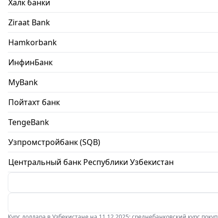
Халк банки
Ziraat Bank
Hamkorbank
ИнфинБанк
MyBank
Пойтахт банк
TengeBank
Узпромстройбанк (SQB)
Центральный банк Республики Узбекистан
Курс доллара в Узбекистане на 11.12.2025: среднебанковский курс покупки