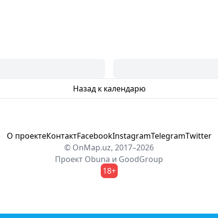
Назад к календарю
О проекте
Контакт
Facebook
Instagram
Telegram
Twitter
© OnMap.uz, 2017–2026
Проект
Obuna
и
GoodGroup
18+