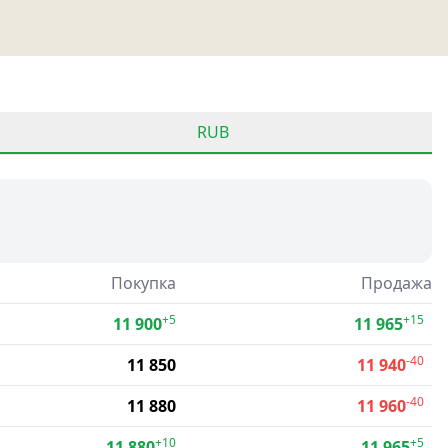
RUB
Покупка
Продажа
+5
+15
11 900
11 965
-40
11 850
11 940
-40
11 880
11 960
+10
+5
11 880
11 965