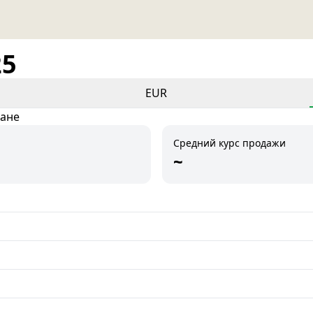
25
EUR
тане
Средний курс продажи
~