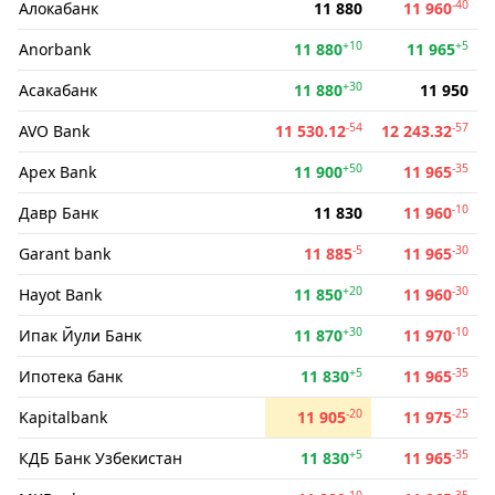
-40
Алокабанк
11 880
11 960
+10
+5
Anorbank
11 880
11 965
+30
Асакабанк
11 880
11 950
-54
-57
AVO Bank
11 530.12
12 243.32
+50
-35
Apex Bank
11 900
11 965
-10
Давр Банк
11 830
11 960
-5
-30
Garant bank
11 885
11 965
+20
-30
Hayot Bank
11 850
11 960
+30
-10
Ипак Йули Банк
11 870
11 970
+5
-35
Ипотека банк
11 830
11 965
-20
-25
Kapitalbank
11 905
11 975
+5
-35
КДБ Банк Узбекистан
11 830
11 965
-10
-35