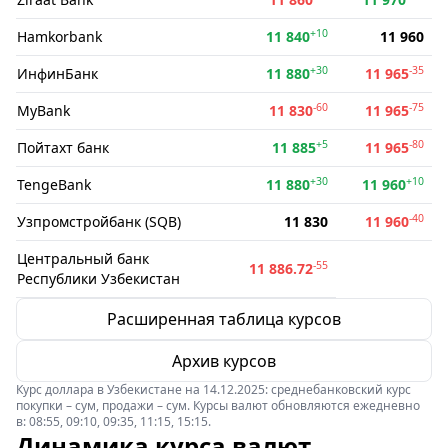
+10
Hamkorbank
11 840
11 960
+30
-35
ИнфинБанк
11 880
11 965
-60
-75
MyBank
11 830
11 965
+5
-80
Пойтахт банк
11 885
11 965
+30
+10
TengeBank
11 880
11 960
-40
Узпромстройбанк (SQB)
11 830
11 960
Центральный банк
-55
11 886.72
Республики Узбекистан
Расширенная таблица курсов
Архив курсов
Курс доллара в Узбекистане на 14.12.2025: среднебанковский курс
покупки – сум, продажи – сум. Курсы валют обновляются ежедневно
в: 08:55, 09:10, 09:35, 11:15, 15:15.
Динамика курса валют