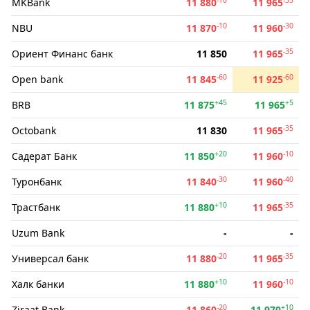
MKBank
11 880
11 965
-10
-30
NBU
11 870
11 960
-35
Ориент Финанс банк
11 850
11 965
-60
-60
Open bank
11 845
11 925
+45
+5
BRB
11 875
11 965
-35
Octobank
11 830
11 965
+20
-10
Садерат Банк
11 850
11 960
-30
-40
Туронбанк
11 840
11 960
+10
-35
Трастбанк
11 880
11 965
Uzum Bank
-
-
-20
-35
Универсал банк
11 880
11 965
+10
-10
Халк банки
11 880
11 960
-20
+10
Ziraat Bank
11 860
11 970