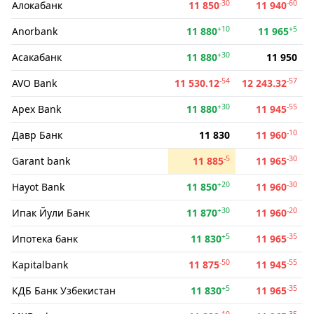
-30
-60
Алокабанк
11 850
11 940
+10
+5
Anorbank
11 880
11 965
+30
Асакабанк
11 880
11 950
-54
-57
AVO Bank
11 530.12
12 243.32
+30
-55
Apex Bank
11 880
11 945
-10
Давр Банк
11 830
11 960
-5
-30
Garant bank
11 885
11 965
+20
-30
Hayot Bank
11 850
11 960
+30
-20
Ипак Йули Банк
11 870
11 960
+5
-35
Ипотека банк
11 830
11 965
-50
-55
Kapitalbank
11 875
11 945
+5
-35
КДБ Банк Узбекистан
11 830
11 965
-10
-35