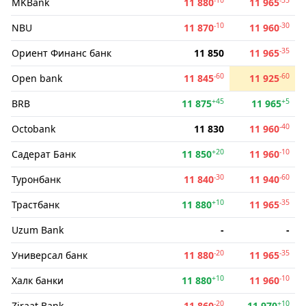
MKBank
11 880
11 965
-10
-30
NBU
11 870
11 960
-35
Ориент Финанс банк
11 850
11 965
-60
-60
Open bank
11 845
11 925
+45
+5
BRB
11 875
11 965
-40
Octobank
11 830
11 960
+20
-10
Садерат Банк
11 850
11 960
-30
-60
Туронбанк
11 840
11 940
+10
-35
Трастбанк
11 880
11 965
Uzum Bank
-
-
-20
-35
Универсал банк
11 880
11 965
+10
-10
Халк банки
11 880
11 960
-20
+10
Ziraat Bank
11 860
11 970