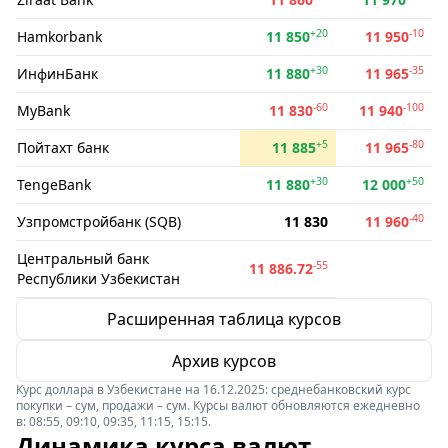
+20
-10
Hamkorbank
11 850
11 950
+30
-35
ИнфинБанк
11 880
11 965
-60
-100
MyBank
11 830
11 940
+5
-80
Пойтахт банк
11 885
11 965
+30
+50
TengeBank
11 880
12 000
-40
Узпромстройбанк (SQB)
11 830
11 960
Центральный банк
-55
11 886.72
Республики Узбекистан
Расширенная таблица курсов
Архив курсов
Курс доллара в Узбекистане на 16.12.2025: среднебанковский курс
покупки – сум, продажи – сум. Курсы валют обновляются ежедневно
в: 08:55, 09:10, 09:35, 11:15, 15:15.
Динамика курса валют