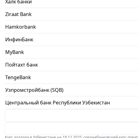
Халк банки
Ziraat Bank
Hamkorbank
ИнфинБанк
MyBank
Пойтахт банк
TengeBank
Узпромстройбанк (SQB)
Центральный банк Республики Узбекистан
Курс доллара в Узбекистане на 18.12.2025: среднебанковский курс покупки