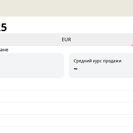
25
EUR
тане
Средний курс продажи
~