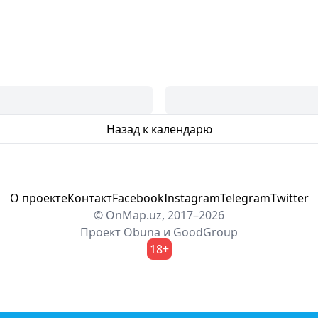
Назад к календарю
О проекте
Контакт
Facebook
Instagram
Telegram
Twitter
© OnMap.uz, 2017–2026
Проект
Obuna
и
GoodGroup
18+