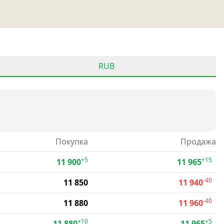
RUB
Покупка
Продажа
+5
+15
11 900
11 965
-40
11 850
11 940
-40
11 880
11 960
+10
+5
11 880
11 965