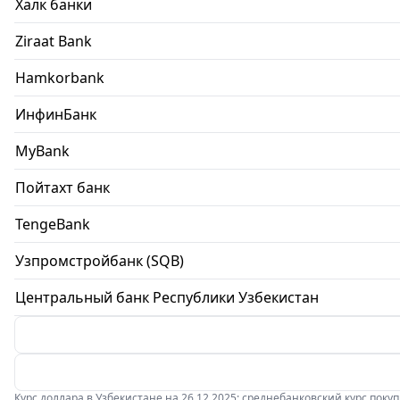
Халк банки
Ziraat Bank
Hamkorbank
ИнфинБанк
MyBank
Пойтахт банк
TengeBank
Узпромстройбанк (SQB)
Центральный банк Республики Узбекистан
Курс доллара в Узбекистане на 26.12.2025: среднебанковский курс покупки