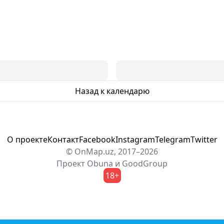
Назад к календарю
О проекте
Контакт
Facebook
Instagram
Telegram
Twitter
© OnMap.uz, 2017–2026
Проект
Obuna
и
GoodGroup
18+