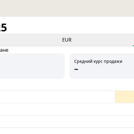
25
EUR
тане
Средний курс продажи
~