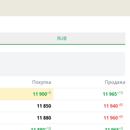
RUB
Покупка
Продажа
+5
+15
11 900
11 965
-40
11 850
11 940
-40
11 880
11 960
+10
+5
11 880
11 965