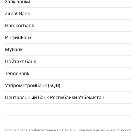
Халк банки
Ziraat Bank
Hamkorbank
ИнфинБанк
MyBank
Пойтахт банк
TengeBank
Узпромстройбанк (SQB)
Центральный банк Республики Узбекистан
Курс доллара в Узбекистане на 31.12.2025: среднебанковский курс покупки