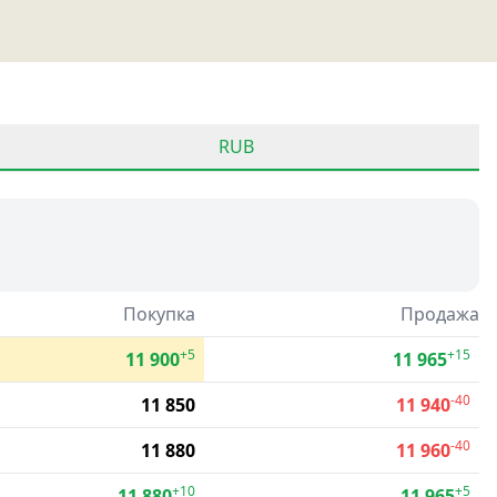
RUB
Покупка
Продажа
+5
+15
11 900
11 965
-40
11 850
11 940
-40
11 880
11 960
+10
+5
11 880
11 965