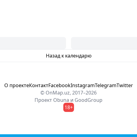
Назад к календарю
О проекте
Контакт
Facebook
Instagram
Telegram
Twitter
© OnMap.uz, 2017–2026
Проект
Obuna
и
GoodGroup
18+