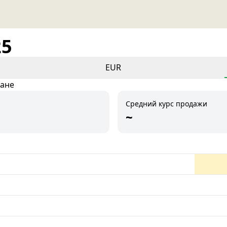
25
EUR
тане
Средний курс продажи
~