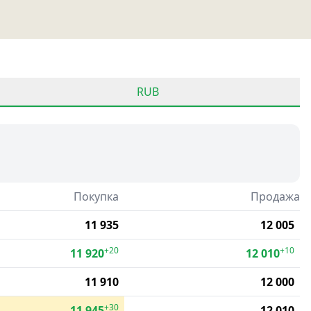
RUB
Покупка
Продажа
11 935
12 005
+20
+10
11 920
12 010
11 910
12 000
+30
11 945
12 010