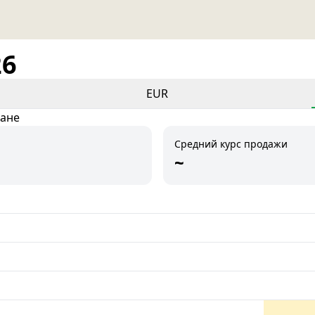
26
EUR
тане
Средний курс продажи
~