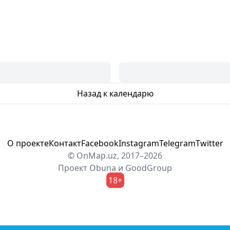
Назад к календарю
О проекте
Контакт
Facebook
Instagram
Telegram
Twitter
© OnMap.uz, 2017–2026
Проект
Obuna
и
GoodGroup
18+