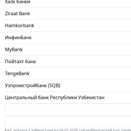
Халк банки
Ziraat Bank
Hamkorbank
ИнфинБанк
MyBank
Пойтахт банк
TengeBank
Узпромстройбанк (SQB)
Центральный банк Республики Узбекистан
Курс доллара в Узбекистане на 04.01.2026: среднебанковский курс покупки