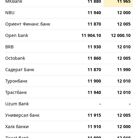
MKBank
11 880
11 965
NBU
11 940
12 000
Ориент Финанс банк
11 870
12 005
Open bank
11 904.10
12 000.10
BRB
11 930
12 010
Octobank
11 860
12 005
Садерат Банк
11 870
11 990
Туронбанк
11 900
12 010
Трастбанк
11 940
12 010
Uzum Bank
-
-
Универсал банк
11 915
12 005
Халк банки
11 910
12 000
Ziraat Bank
11 900
12 010