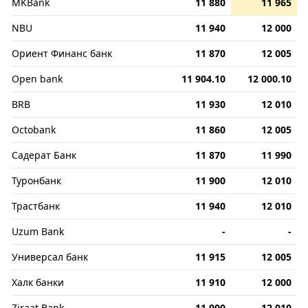
MKBank
11 880
11 965
NBU
11 940
12 000
Ориент Финанс банк
11 870
12 005
Open bank
11 904.10
12 000.10
BRB
11 930
12 010
Octobank
11 860
12 005
Садерат Банк
11 870
11 990
Туронбанк
11 900
12 010
Трастбанк
11 940
12 010
Uzum Bank
-
-
Универсал банк
11 915
12 005
Халк банки
11 910
12 000
Ziraat Bank
11 900
12 010