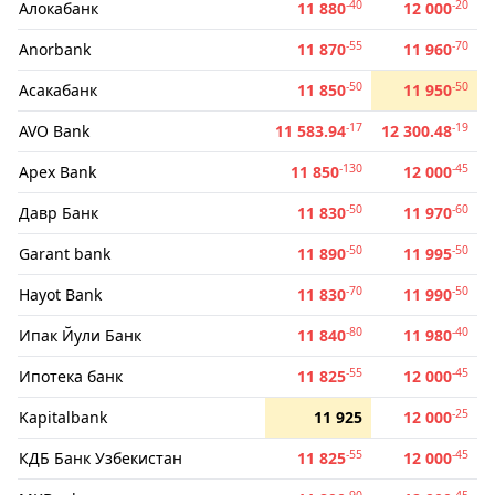
-40
-20
Алокабанк
11 880
12 000
-55
-70
Anorbank
11 870
11 960
-50
-50
Асакабанк
11 850
11 950
-17
-19
AVO Bank
11 583.94
12 300.48
-130
-45
Apex Bank
11 850
12 000
-50
-60
Давр Банк
11 830
11 970
-50
-50
Garant bank
11 890
11 995
-70
-50
Hayot Bank
11 830
11 990
-80
-40
Ипак Йули Банк
11 840
11 980
-55
-45
Ипотека банк
11 825
12 000
-25
Kapitalbank
11 925
12 000
-55
-45
КДБ Банк Узбекистан
11 825
12 000
-90
-45