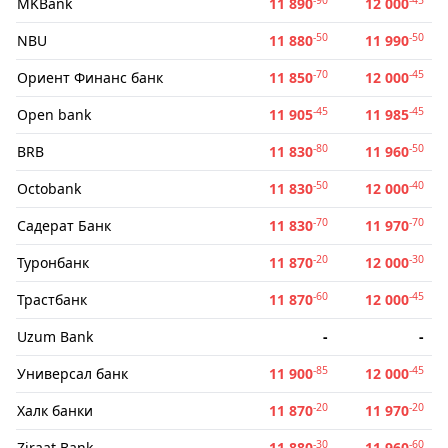
MKBank
11 890
12 000
-50
-50
NBU
11 880
11 990
-70
-45
Ориент Финанс банк
11 850
12 000
-45
-45
Open bank
11 905
11 985
-80
-50
BRB
11 830
11 960
-50
-40
Octobank
11 830
12 000
-70
-70
Садерат Банк
11 830
11 970
-20
-30
Туронбанк
11 870
12 000
-60
-45
Трастбанк
11 870
12 000
Uzum Bank
-
-
-85
-45
Универсал банк
11 900
12 000
-20
-20
Халк банки
11 870
11 970
-30
-60
Ziraat Bank
11 880
11 960