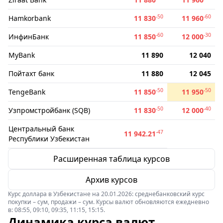
-50
-60
Hamkorbank
11 830
11 960
-60
-30
ИнфинБанк
11 850
12 000
MyBank
11 890
12 040
Пойтахт банк
11 880
12 045
-50
-50
TengeBank
11 850
11 950
-50
-40
Узпромстройбанк (SQB)
11 830
12 000
Центральный банк
-47
11 942.21
Республики Узбекистан
Расширенная таблица курсов
Архив курсов
Курс доллара в Узбекистане на 20.01.2026: среднебанковский курс
покупки – сум, продажи – сум. Курсы валют обновляются ежедневно
в: 08:55, 09:10, 09:35, 11:15, 15:15.
Динамика курса валют