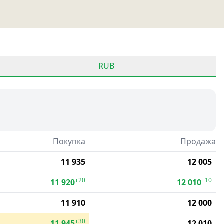
RUB
Покупка
Продажа
11 935
12 005
+20
+10
11 920
12 010
11 910
12 000
+30
11 945
12 010