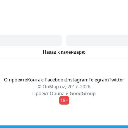
Назад к календарю
О проекте
Контакт
Facebook
Instagram
Telegram
Twitter
© OnMap.uz, 2017–2026
Проект
Obuna
и
GoodGroup
18+