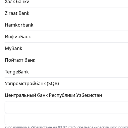
Халк банки
Ziraat Bank
Hamkorbank
ИнфинБанк
MyBank
Пойтахт банк
TengeBank
Узпромстройбанк (SQB)
Центральный банк Республики Узбекистан
Курс доллара в Узбекистане на 03.02.2026: среднебанковский курс покупки