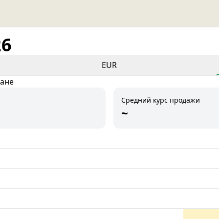
26
EUR
тане
Средний курс продажи
~