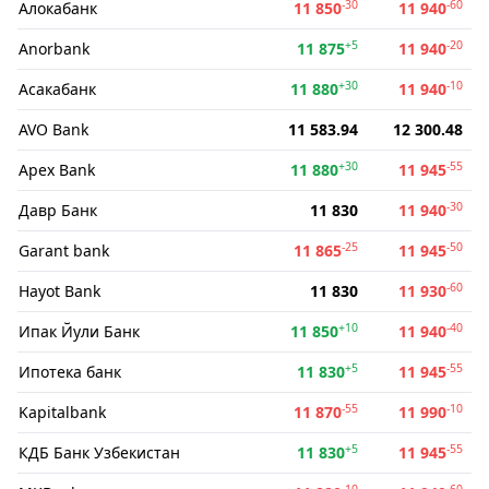
-30
-60
Алокабанк
11 850
11 940
+5
-20
Anorbank
11 875
11 940
+30
-10
Асакабанк
11 880
11 940
AVO Bank
11 583.94
12 300.48
+30
-55
Apex Bank
11 880
11 945
-30
Давр Банк
11 830
11 940
-25
-50
Garant bank
11 865
11 945
-60
Hayot Bank
11 830
11 930
+10
-40
Ипак Йули Банк
11 850
11 940
+5
-55
Ипотека банк
11 830
11 945
-55
-10
Kapitalbank
11 870
11 990
+5
-55
КДБ Банк Узбекистан
11 830
11 945
-10
-60