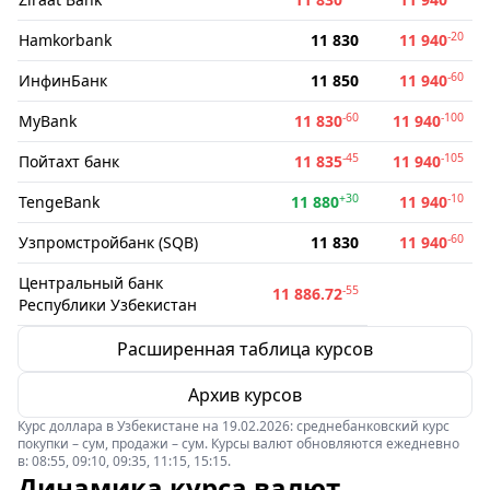
-20
Hamkorbank
11 830
11 940
-60
ИнфинБанк
11 850
11 940
-60
-100
MyBank
11 830
11 940
-45
-105
Пойтахт банк
11 835
11 940
+30
-10
TengeBank
11 880
11 940
-60
Узпромстройбанк (SQB)
11 830
11 940
Центральный банк
-55
11 886.72
Республики Узбекистан
Расширенная таблица курсов
Архив курсов
Курс доллара в Узбекистане на 19.02.2026: среднебанковский курс
покупки – сум, продажи – сум. Курсы валют обновляются ежедневно
в: 08:55, 09:10, 09:35, 11:15, 15:15.
Динамика курса валют