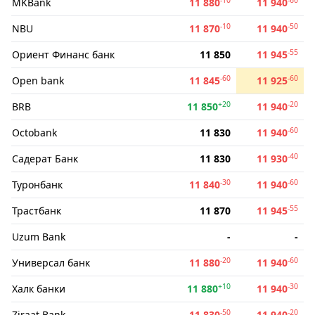
MKBank
11 880
11 940
-10
-50
NBU
11 870
11 940
-55
Ориент Финанс банк
11 850
11 945
-60
-60
Open bank
11 845
11 925
+20
-20
BRB
11 850
11 940
-60
Octobank
11 830
11 940
-40
Садерат Банк
11 830
11 930
-30
-60
Туронбанк
11 840
11 940
-55
Трастбанк
11 870
11 945
Uzum Bank
-
-
-20
-60
Универсал банк
11 880
11 940
+10
-30
Халк банки
11 880
11 940
-50
-20
Ziraat Bank
11 830
11 940