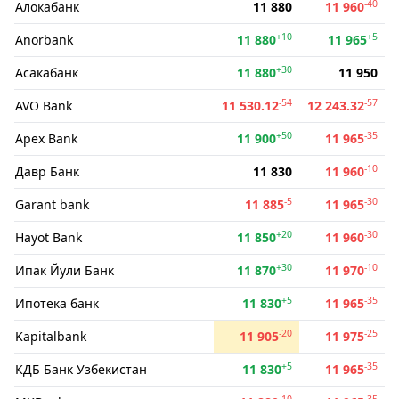
-40
Алокабанк
11 880
11 960
+10
+5
Anorbank
11 880
11 965
+30
Асакабанк
11 880
11 950
-54
-57
AVO Bank
11 530.12
12 243.32
+50
-35
Apex Bank
11 900
11 965
-10
Давр Банк
11 830
11 960
-5
-30
Garant bank
11 885
11 965
+20
-30
Hayot Bank
11 850
11 960
+30
-10
Ипак Йули Банк
11 870
11 970
+5
-35
Ипотека банк
11 830
11 965
-20
-25
Kapitalbank
11 905
11 975
+5
-35
КДБ Банк Узбекистан
11 830
11 965
-10
-35