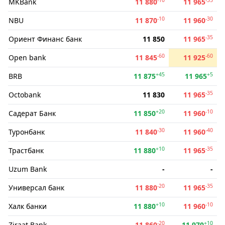
MKBank
11 880
11 965
-10
-30
NBU
11 870
11 960
-35
Ориент Финанс банк
11 850
11 965
-60
-60
Open bank
11 845
11 925
+45
+5
BRB
11 875
11 965
-35
Octobank
11 830
11 965
+20
-10
Садерат Банк
11 850
11 960
-30
-40
Туронбанк
11 840
11 960
+10
-35
Трастбанк
11 880
11 965
Uzum Bank
-
-
-20
-35
Универсал банк
11 880
11 965
+10
-10
Халк банки
11 880
11 960
-20
+10
Ziraat Bank
11 860
11 970