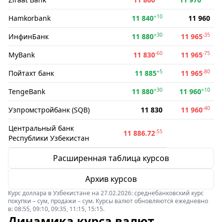
+10
Hamkorbank
11 840
11 960
+30
-35
ИнфинБанк
11 880
11 965
-60
-75
MyBank
11 830
11 965
+5
-80
Пойтахт банк
11 885
11 965
+30
+10
TengeBank
11 880
11 960
-40
Узпромстройбанк (SQB)
11 830
11 960
Центральный банк
-55
11 886.72
Республики Узбекистан
Расширенная таблица курсов
Архив курсов
Курс доллара в Узбекистане на 27.02.2026: среднебанковский курс
покупки – сум, продажи – сум. Курсы валют обновляются ежедневно
в: 08:55, 09:10, 09:35, 11:15, 15:15.
Динамика курса валют