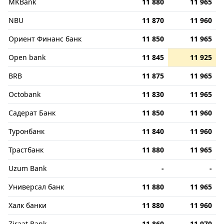
MKBank
11 880
11 965
NBU
11 870
11 960
Ориент Финанс банк
11 850
11 965
Open bank
11 845
11 925
BRB
11 875
11 965
Octobank
11 830
11 965
Садерат Банк
11 850
11 960
Туронбанк
11 840
11 960
Трастбанк
11 880
11 965
Uzum Bank
-
-
Универсал банк
11 880
11 965
Халк банки
11 880
11 960
Ziraat Bank
11 860
11 970