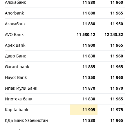
Алокабанк
11 880
11 960
Anorbank
11 880
11 965
Асакабанк
11 880
11 950
AVO Bank
11 530.12
12 243.32
Apex Bank
11 900
11 965
Давр Банк
11 830
11 960
Garant bank
11 885
11 965
Hayot Bank
11 850
11 960
Ипак Йули Банк
11 870
11 970
Ипотека банк
11 830
11 965
Kapitalbank
11 905
11 975
КДБ Банк Узбекистан
11 830
11 965