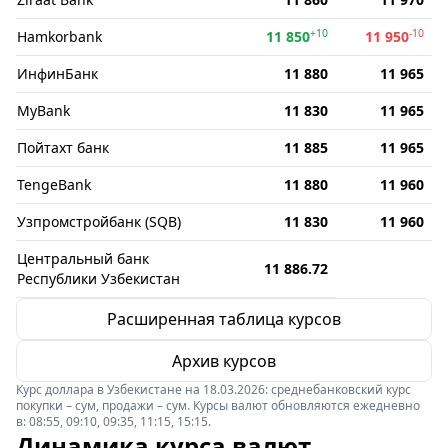
+10
-10
Hamkorbank
11 850
11 950
ИнфинБанк
11 880
11 965
MyBank
11 830
11 965
Пойтахт банк
11 885
11 965
TengeBank
11 880
11 960
Узпромстройбанк (SQB)
11 830
11 960
Центральный банк
11 886.72
Республики Узбекистан
Расширенная таблица курсов
Архив курсов
Курс доллара в Узбекистане на 18.03.2026: среднебанковский курс
покупки – сум, продажи – сум. Курсы валют обновляются ежедневно
в: 08:55, 09:10, 09:35, 11:15, 15:15.
Динамика курса валют