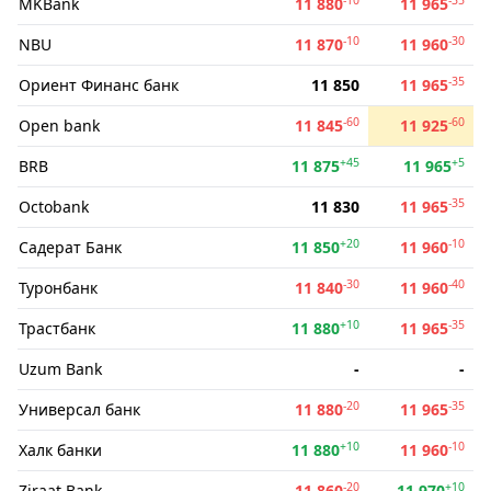
MKBank
11 880
11 965
-10
-30
NBU
11 870
11 960
-35
Ориент Финанс банк
11 850
11 965
-60
-60
Open bank
11 845
11 925
+45
+5
BRB
11 875
11 965
-35
Octobank
11 830
11 965
+20
-10
Садерат Банк
11 850
11 960
-30
-40
Туронбанк
11 840
11 960
+10
-35
Трастбанк
11 880
11 965
Uzum Bank
-
-
-20
-35
Универсал банк
11 880
11 965
+10
-10
Халк банки
11 880
11 960
-20
+10
Ziraat Bank
11 860
11 970