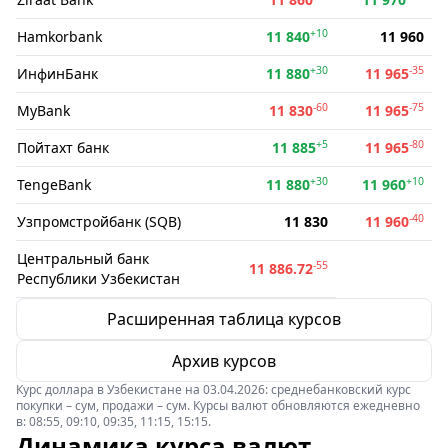
+10
Hamkorbank
11 840
11 960
+30
-35
ИнфинБанк
11 880
11 965
-60
-75
MyBank
11 830
11 965
+5
-80
Пойтахт банк
11 885
11 965
+30
+10
TengeBank
11 880
11 960
-40
Узпромстройбанк (SQB)
11 830
11 960
Центральный банк
-55
11 886.72
Республики Узбекистан
Расширенная таблица курсов
Архив курсов
Курс доллара в Узбекистане на 03.04.2026: среднебанковский курс
покупки – сум, продажи – сум. Курсы валют обновляются ежедневно
в: 08:55, 09:10, 09:35, 11:15, 15:15.
Динамика курса валют