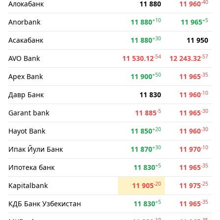
-40
Алокабанк
11 880
11 960
+10
+5
Anorbank
11 880
11 965
+30
Асакабанк
11 880
11 950
-54
-57
AVO Bank
11 530.12
12 243.32
+50
-35
Apex Bank
11 900
11 965
-10
Давр Банк
11 830
11 960
-5
-30
Garant bank
11 885
11 965
+20
-30
Hayot Bank
11 850
11 960
+30
-10
Ипак Йули Банк
11 870
11 970
+5
-35
Ипотека банк
11 830
11 965
-20
-25
Kapitalbank
11 905
11 975
+5
-35
КДБ Банк Узбекистан
11 830
11 965
-10
-35