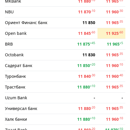
MKBank
11 880
11 965
-10
-30
NBU
11 870
11 960
-35
Ориент Финанс банк
11 850
11 965
-60
-60
Open bank
11 845
11 925
+45
+5
BRB
11 875
11 965
-35
Octobank
11 830
11 965
+20
-10
Садерат Банк
11 850
11 960
-30
-40
Туронбанк
11 840
11 960
+10
-35
Трастбанк
11 880
11 965
Uzum Bank
-
-
-20
-35
Универсал банк
11 880
11 965
+10
-10
Халк банки
11 880
11 960
-20
+10
Ziraat Bank
11 860
11 970