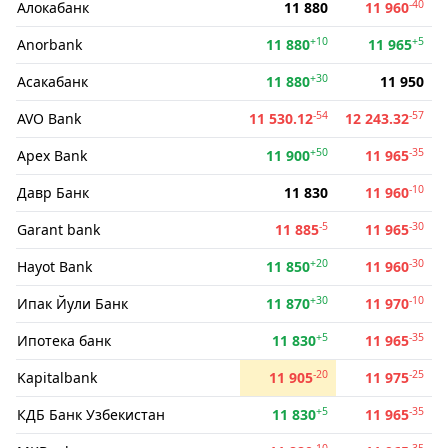
-40
Алокабанк
11 880
11 960
+10
+5
Anorbank
11 880
11 965
+30
Асакабанк
11 880
11 950
-54
-57
AVO Bank
11 530.12
12 243.32
+50
-35
Apex Bank
11 900
11 965
-10
Давр Банк
11 830
11 960
-5
-30
Garant bank
11 885
11 965
+20
-30
Hayot Bank
11 850
11 960
+30
-10
Ипак Йули Банк
11 870
11 970
+5
-35
Ипотека банк
11 830
11 965
-20
-25
Kapitalbank
11 905
11 975
+5
-35
КДБ Банк Узбекистан
11 830
11 965
-10
-35