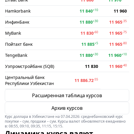
+10
Hamkorbank
11 840
11 960
+30
-35
ИнфинБанк
11 880
11 965
-60
-75
MyBank
11 830
11 965
+5
-80
Пойтахт банк
11 885
11 965
+30
+10
TengeBank
11 880
11 960
-40
Узпромстройбанк (SQB)
11 830
11 960
Центральный банк
-55
11 886.72
Республики Узбекистан
Расширенная таблица курсов
Архив курсов
Курс доллара в Узбекистане на 07.04.2026: среднебанковский курс
покупки – сум, продажи – сум. Курсы валют обновляются ежедневно
в: 08:55, 09:10, 09:35, 11:15, 15:15.
Динамика курса валют