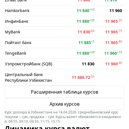
+10
Hamkorbank
11 840
11 960
+30
-35
ИнфинБанк
11 880
11 965
-60
-75
MyBank
11 830
11 965
+5
-80
Пойтахт банк
11 885
11 965
+30
+10
TengeBank
11 880
11 960
-40
Узпромстройбанк (SQB)
11 830
11 960
Центральный банк
-55
11 886.72
Республики Узбекистан
Расширенная таблица курсов
Архив курсов
Курс доллара в Узбекистане на 14.04.2026: среднебанковский курс
покупки – сум, продажи – сум. Курсы валют обновляются ежедневно
в: 08:55, 09:10, 09:35, 11:15, 15:15.
Динамика курса валют