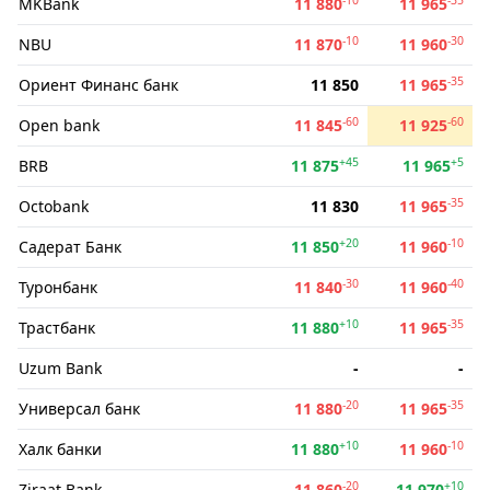
MKBank
11 880
11 965
-10
-30
NBU
11 870
11 960
-35
Ориент Финанс банк
11 850
11 965
-60
-60
Open bank
11 845
11 925
+45
+5
BRB
11 875
11 965
-35
Octobank
11 830
11 965
+20
-10
Садерат Банк
11 850
11 960
-30
-40
Туронбанк
11 840
11 960
+10
-35
Трастбанк
11 880
11 965
Uzum Bank
-
-
-20
-35
Универсал банк
11 880
11 965
+10
-10
Халк банки
11 880
11 960
-20
+10
Ziraat Bank
11 860
11 970