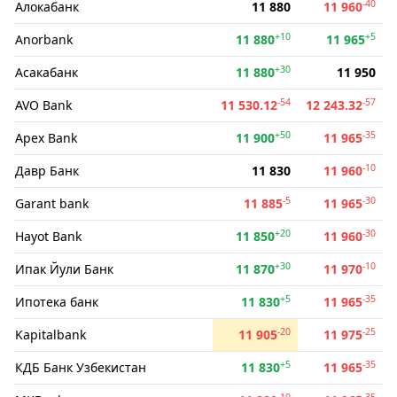
-40
Алокабанк
11 880
11 960
+10
+5
Anorbank
11 880
11 965
+30
Асакабанк
11 880
11 950
-54
-57
AVO Bank
11 530.12
12 243.32
+50
-35
Apex Bank
11 900
11 965
-10
Давр Банк
11 830
11 960
-5
-30
Garant bank
11 885
11 965
+20
-30
Hayot Bank
11 850
11 960
+30
-10
Ипак Йули Банк
11 870
11 970
+5
-35
Ипотека банк
11 830
11 965
-20
-25
Kapitalbank
11 905
11 975
+5
-35
КДБ Банк Узбекистан
11 830
11 965
-10
-35