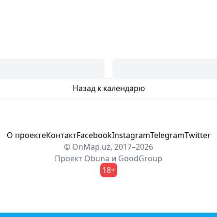
Назад к календарю
О проекте
Контакт
Facebook
Instagram
Telegram
Twitter
© OnMap.uz, 2017–2026
Проект
Obuna
и
GoodGroup
18+