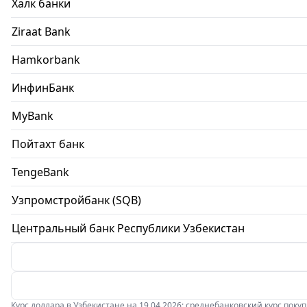
Халк банки
Ziraat Bank
Hamkorbank
ИнфинБанк
MyBank
Пойтахт банк
TengeBank
Узпромстройбанк (SQB)
Центральный банк Республики Узбекистан
Курс доллара в Узбекистане на 19.04.2026: среднебанковский курс покупки