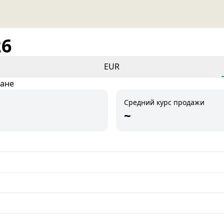
26
EUR
тане
Средний курс продажи
~