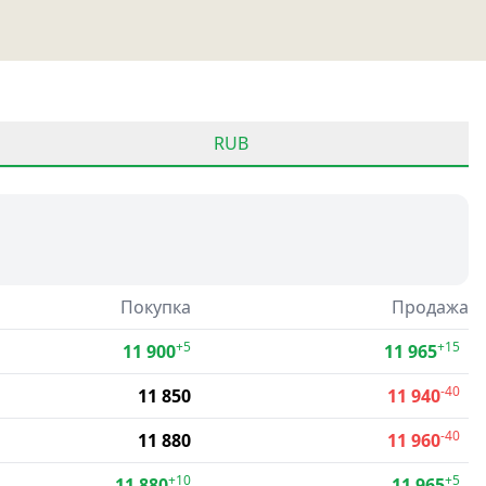
RUB
Покупка
Продажа
+5
+15
11 900
11 965
-40
11 850
11 940
-40
11 880
11 960
+10
+5
11 880
11 965