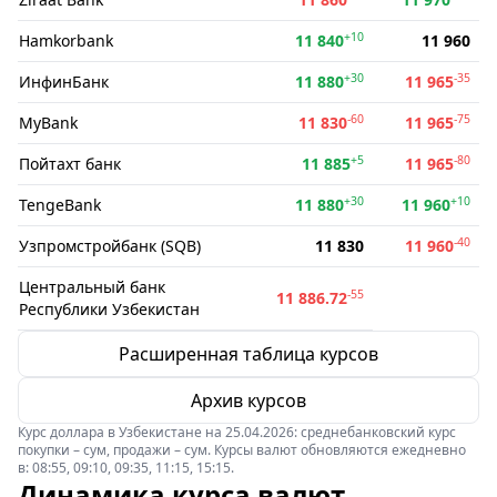
+10
Hamkorbank
11 840
11 960
+30
-35
ИнфинБанк
11 880
11 965
-60
-75
MyBank
11 830
11 965
+5
-80
Пойтахт банк
11 885
11 965
+30
+10
TengeBank
11 880
11 960
-40
Узпромстройбанк (SQB)
11 830
11 960
Центральный банк
-55
11 886.72
Республики Узбекистан
Расширенная таблица курсов
Архив курсов
Курс доллара в Узбекистане на 25.04.2026: среднебанковский курс
покупки – сум, продажи – сум. Курсы валют обновляются ежедневно
в: 08:55, 09:10, 09:35, 11:15, 15:15.
Динамика курса валют