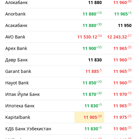
-40
Алокабанк
11 880
11 960
+10
+5
Anorbank
11 880
11 965
+30
Асакабанк
11 880
11 950
-54
-57
AVO Bank
11 530.12
12 243.32
+50
-35
Apex Bank
11 900
11 965
-10
Давр Банк
11 830
11 960
-5
-30
Garant bank
11 885
11 965
+20
-30
Hayot Bank
11 850
11 960
+30
-10
Ипак Йули Банк
11 870
11 970
+5
-35
Ипотека банк
11 830
11 965
-20
-25
Kapitalbank
11 905
11 975
+5
-35
КДБ Банк Узбекистан
11 830
11 965
-10
-35