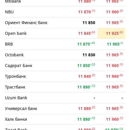
MKBank
11 880
11 965
-10
-30
NBU
11 870
11 960
-35
Ориент Финанс банк
11 850
11 965
-60
-60
Open bank
11 845
11 925
+45
+5
BRB
11 875
11 965
-35
Octobank
11 830
11 965
+20
-10
Садерат Банк
11 850
11 960
-30
-40
Туронбанк
11 840
11 960
+10
-35
Трастбанк
11 880
11 965
Uzum Bank
-
-
-20
-35
Универсал банк
11 880
11 965
+10
-10
Халк банки
11 880
11 960
-20
+10
Ziraat Bank
11 860
11 970