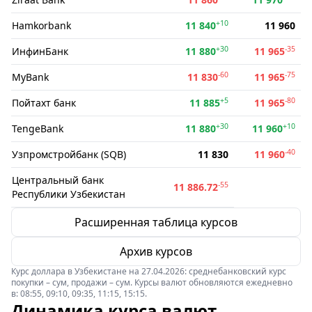
+10
Hamkorbank
11 840
11 960
+30
-35
ИнфинБанк
11 880
11 965
-60
-75
MyBank
11 830
11 965
+5
-80
Пойтахт банк
11 885
11 965
+30
+10
TengeBank
11 880
11 960
-40
Узпромстройбанк (SQB)
11 830
11 960
Центральный банк
-55
11 886.72
Республики Узбекистан
Расширенная таблица курсов
Архив курсов
Курс доллара в Узбекистане на 27.04.2026: среднебанковский курс
покупки – сум, продажи – сум. Курсы валют обновляются ежедневно
в: 08:55, 09:10, 09:35, 11:15, 15:15.
Динамика курса валют