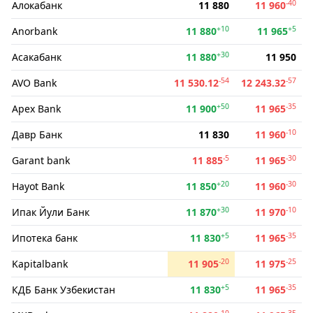
-40
Алокабанк
11 880
11 960
+10
+5
Anorbank
11 880
11 965
+30
Асакабанк
11 880
11 950
-54
-57
AVO Bank
11 530.12
12 243.32
+50
-35
Apex Bank
11 900
11 965
-10
Давр Банк
11 830
11 960
-5
-30
Garant bank
11 885
11 965
+20
-30
Hayot Bank
11 850
11 960
+30
-10
Ипак Йули Банк
11 870
11 970
+5
-35
Ипотека банк
11 830
11 965
-20
-25
Kapitalbank
11 905
11 975
+5
-35
КДБ Банк Узбекистан
11 830
11 965
-10
-35