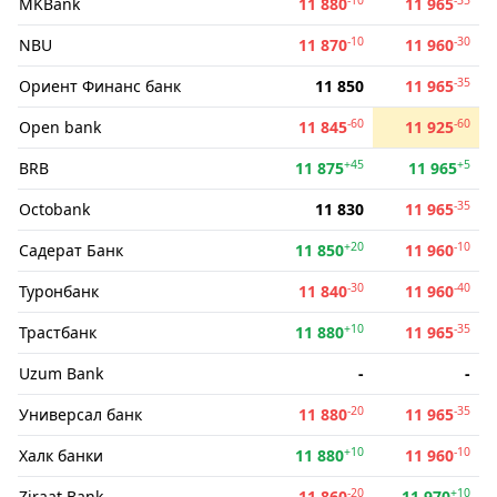
MKBank
11 880
11 965
-10
-30
NBU
11 870
11 960
-35
Ориент Финанс банк
11 850
11 965
-60
-60
Open bank
11 845
11 925
+45
+5
BRB
11 875
11 965
-35
Octobank
11 830
11 965
+20
-10
Садерат Банк
11 850
11 960
-30
-40
Туронбанк
11 840
11 960
+10
-35
Трастбанк
11 880
11 965
Uzum Bank
-
-
-20
-35
Универсал банк
11 880
11 965
+10
-10
Халк банки
11 880
11 960
-20
+10
Ziraat Bank
11 860
11 970