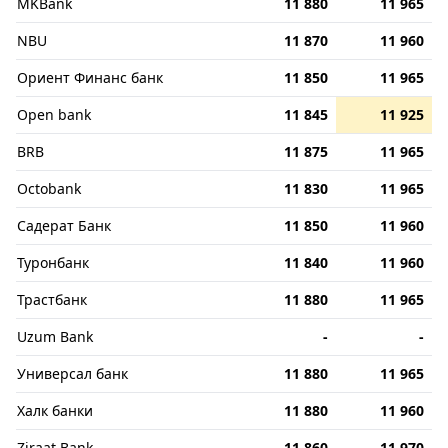
MKBank
11 880
11 965
NBU
11 870
11 960
Ориент Финанс банк
11 850
11 965
Open bank
11 845
11 925
BRB
11 875
11 965
Octobank
11 830
11 965
Садерат Банк
11 850
11 960
Туронбанк
11 840
11 960
Трастбанк
11 880
11 965
Uzum Bank
-
-
Универсал банк
11 880
11 965
Халк банки
11 880
11 960
Ziraat Bank
11 860
11 970