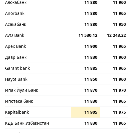
Алокабанк
11 880
11 960
Anorbank
11 880
11 965
Асакабанк
11 880
11 950
AVO Bank
11 530.12
12 243.32
Apex Bank
11 900
11 965
Давр Банк
11 830
11 960
Garant bank
11 885
11 965
Hayot Bank
11 850
11 960
Ипак Йули Банк
11 870
11 970
Ипотека банк
11 830
11 965
Kapitalbank
11 905
11 975
КДБ Банк Узбекистан
11 830
11 965