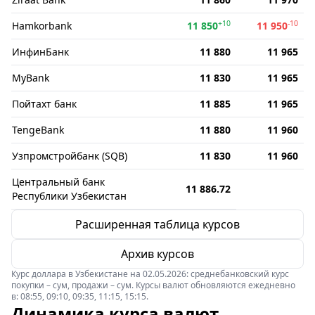
+10
-10
Hamkorbank
11 850
11 950
ИнфинБанк
11 880
11 965
MyBank
11 830
11 965
Пойтахт банк
11 885
11 965
TengeBank
11 880
11 960
Узпромстройбанк (SQB)
11 830
11 960
Центральный банк
11 886.72
Республики Узбекистан
Расширенная таблица курсов
Архив курсов
Курс доллара в Узбекистане на 02.05.2026: среднебанковский курс
покупки – сум, продажи – сум. Курсы валют обновляются ежедневно
в: 08:55, 09:10, 09:35, 11:15, 15:15.
Динамика курса валют