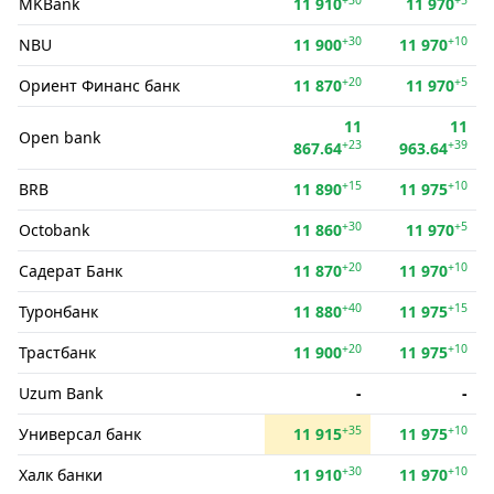
MKBank
11 910
11 970
+30
+10
NBU
11 900
11 970
+20
+5
Ориент Финанс банк
11 870
11 970
11
11
Open bank
+23
+39
867.64
963.64
+15
+10
BRB
11 890
11 975
+30
+5
Octobank
11 860
11 970
+20
+10
Садерат Банк
11 870
11 970
+40
+15
Туронбанк
11 880
11 975
+20
+10
Трастбанк
11 900
11 975
Uzum Bank
-
-
+35
+10
Универсал банк
11 915
11 975
+30
+10
Халк банки
11 910
11 970