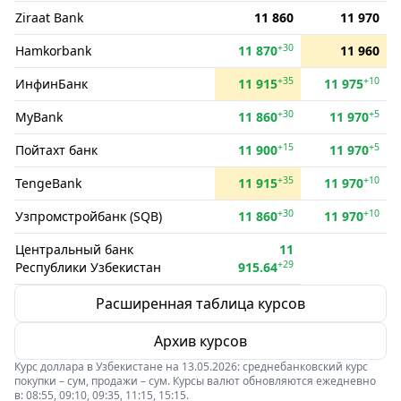
Ziraat Bank
11 860
11 970
+30
Hamkorbank
11 870
11 960
+35
+10
ИнфинБанк
11 915
11 975
+30
+5
MyBank
11 860
11 970
+15
+5
Пойтахт банк
11 900
11 970
+35
+10
TengeBank
11 915
11 970
+30
+10
Узпромстройбанк (SQB)
11 860
11 970
Центральный банк
11
+29
Республики Узбекистан
915.64
Расширенная таблица курсов
Архив курсов
Курс доллара в Узбекистане на 13.05.2026: среднебанковский курс
покупки – сум, продажи – сум. Курсы валют обновляются ежедневно
в: 08:55, 09:10, 09:35, 11:15, 15:15.