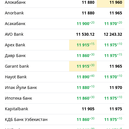
Алокабанк
11 880
11 960
Anorbank
11 880
11 965
+20
+20
Асакабанк
11 900
11 970
AVO Bank
11 530.12
12 243.32
+15
+10
Apex Bank
11 915
11 975
+30
+15
Давр Банк
11 860
11 975
+30
Garant bank
11 915
11 965
+40
+10
Hayot Bank
11 890
11 970
+10
Ипак Йули Банк
11 880
11 970
+30
+10
Ипотека банк
11 860
11 975
Kapitalbank
11 905
11 975
+30
+10
КДБ Банк Узбекистан
11 860
11 975
+30
+5