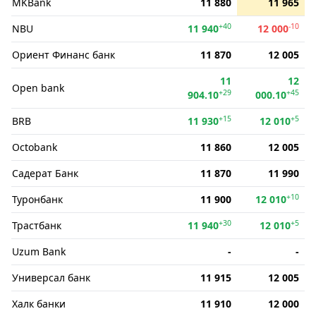
MKBank
11 880
11 965
+40
-10
NBU
11 940
12 000
Ориент Финанс банк
11 870
12 005
11
12
Open bank
+29
+45
904.10
000.10
+15
+5
BRB
11 930
12 010
Octobank
11 860
12 005
Садерат Банк
11 870
11 990
+10
Туронбанк
11 900
12 010
+30
+5
Трастбанк
11 940
12 010
Uzum Bank
-
-
Универсал банк
11 915
12 005
Халк банки
11 910
12 000