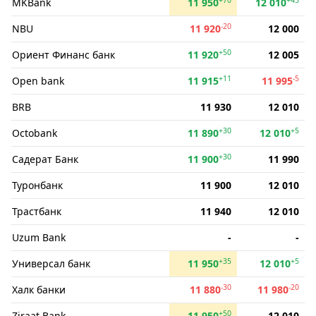
MKBank
11 950
12 010
-20
NBU
11 920
12 000
+50
Ориент Финанс банк
11 920
12 005
+11
-5
Open bank
11 915
11 995
BRB
11 930
12 010
+30
+5
Octobank
11 890
12 010
+30
Садерат Банк
11 900
11 990
Туронбанк
11 900
12 010
Трастбанк
11 940
12 010
Uzum Bank
-
-
+35
+5
Универсал банк
11 950
12 010
-30
-20
Халк банки
11 880
11 980
+50
Ziraat Bank
11 950
12 010