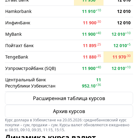
+10
Hamkorbank
11 910
12 010
-30
ИнфинБанк
11 900
12 010
+40
+10
MyBank
11 900
12 010
-25
+5
Пойтахт банк
11 895
12 010
-35
-30
TengeBank
11 880
11 970
+40
+10
Узпромстройбанк (SQB)
11 900
12 010
Центральный банк
11
+36
Республики Узбекистан
952.10
Расширенная таблица курсов
Архив курсов
Курс доллара в Узбекистане на 20.05.2026: среднебанковский курс
покупки – сум, продажи – сум. Курсы валют обновляются ежедневно
в: 08:55, 09:10, 09:35, 11:15, 15:15.
Динамика курса валют