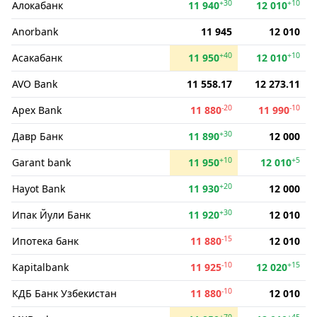
+30
+10
Алокабанк
11 940
12 010
Anorbank
11 945
12 010
+40
+10
Асакабанк
11 950
12 010
AVO Bank
11 558.17
12 273.11
-20
-10
Apex Bank
11 880
11 990
+30
Давр Банк
11 890
12 000
+10
+5
Garant bank
11 950
12 010
+20
Hayot Bank
11 930
12 000
+30
Ипак Йули Банк
11 920
12 010
-15
Ипотека банк
11 880
12 010
-10
+15
Kapitalbank
11 925
12 020
-10
КДБ Банк Узбекистан
11 880
12 010
+70
+45