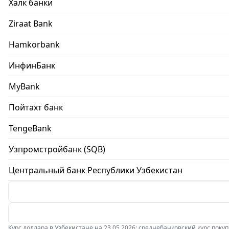
Халк банки
Ziraat Bank
Hamkorbank
ИнфинБанк
MyBank
Пойтахт банк
TengeBank
Узпромстройбанк (SQB)
Центральный банк Республики Узбекистан
Курс доллара в Узбекистане на 23.05.2026: среднебанковский курс покупки