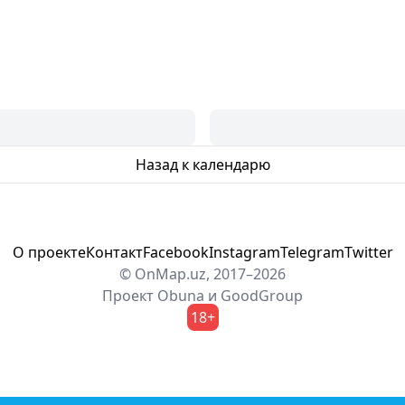
Назад к календарю
О проекте
Контакт
Facebook
Instagram
Telegram
Twitter
© OnMap.uz, 2017–2026
Проект
Obuna
и
GoodGroup
18+