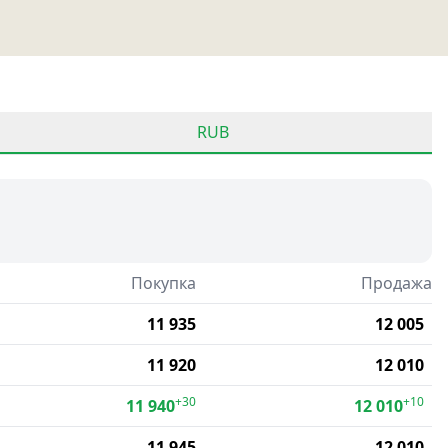
RUB
Покупка
Продажа
11 935
12 005
11 920
12 010
+30
+10
11 940
12 010
11 945
12 010