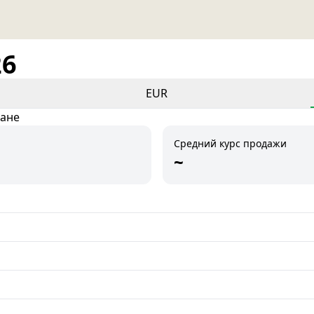
26
EUR
тане
Средний курс продажи
~