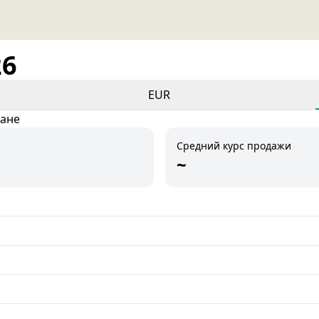
26
EUR
тане
Средний курс продажи
~