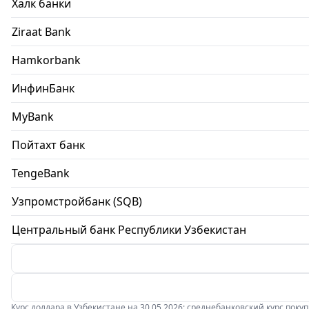
Халк банки
Ziraat Bank
Hamkorbank
ИнфинБанк
MyBank
Пойтахт банк
TengeBank
Узпромстройбанк (SQB)
Центральный банк Республики Узбекистан
Курс доллара в Узбекистане на 30.05.2026: среднебанковский курс покупки