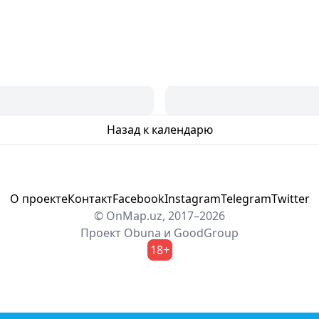
Назад к календарю
О проекте
Контакт
Facebook
Instagram
Telegram
Twitter
© OnMap.uz, 2017–2026
Проект
Obuna
и
GoodGroup
18+