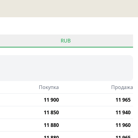
RUB
Покупка
Продажа
11 900
11 965
11 850
11 940
11 880
11 960
11 880
11 965