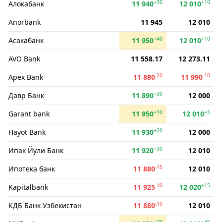
+30
+10
Алокабанк
11 940
12 010
Anorbank
11 945
12 010
+40
+10
Асакабанк
11 950
12 010
AVO Bank
11 558.17
12 273.11
-20
-10
Apex Bank
11 880
11 990
+30
Давр Банк
11 890
12 000
+10
+5
Garant bank
11 950
12 010
+20
Hayot Bank
11 930
12 000
+30
Ипак Йули Банк
11 920
12 010
-15
Ипотека банк
11 880
12 010
-10
+15
Kapitalbank
11 925
12 020
-10
КДБ Банк Узбекистан
11 880
12 010
+70
+45