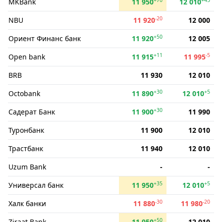
MKBank
11 950
12 010
-20
NBU
11 920
12 000
+50
Ориент Финанс банк
11 920
12 005
+11
-5
Open bank
11 915
11 995
BRB
11 930
12 010
+30
+5
Octobank
11 890
12 010
+30
Садерат Банк
11 900
11 990
Туронбанк
11 900
12 010
Трастбанк
11 940
12 010
Uzum Bank
-
-
+35
+5
Универсал банк
11 950
12 010
-30
-20
Халк банки
11 880
11 980
+50
Ziraat Bank
11 950
12 010