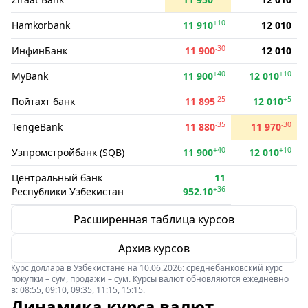
+10
Hamkorbank
11 910
12 010
-30
ИнфинБанк
11 900
12 010
+40
+10
MyBank
11 900
12 010
-25
+5
Пойтахт банк
11 895
12 010
-35
-30
TengeBank
11 880
11 970
+40
+10
Узпромстройбанк (SQB)
11 900
12 010
Центральный банк
11
+36
Республики Узбекистан
952.10
Расширенная таблица курсов
Архив курсов
Курс доллара в Узбекистане на 10.06.2026: среднебанковский курс
покупки – сум, продажи – сум. Курсы валют обновляются ежедневно
в: 08:55, 09:10, 09:35, 11:15, 15:15.
Динамика курса валют