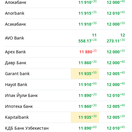
+30
+40
Алокабанк
11 910
12 000
+35
+45
Anorbank
11 915
12 010
+30
+50
Асакабанк
11 910
12 000
11
12
AVO Bank
+28
+30
558.17
273.11
-20
+35
Apex Bank
11 880
12 000
+30
+40
Давр Банк
11 860
12 000
+50
+40
Garant bank
11 935
12 005
+60
+40
Hayot Bank
11 910
12 000
+20
+40
Ипак Йули Банк
11 890
12 010
+30
+40
Ипотека банк
11 860
12 005
+30
+30
Kapitalbank
11 935
12 005
+60
+45
КДБ Банк Узбекистан
11 890
12 010