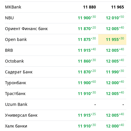
MKBank
11 880
11 965
+30
+50
NBU
11 900
12 010
+20
+40
Ориент Финанс банк
11 870
12 005
+30
+30
Open bank
11 875
11 955
+40
+40
BRB
11 915
12 005
+30
+40
Octobank
11 860
12 005
+20
+30
Садерат Банк
11 870
11 990
+60
+40
Туронбанк
11 900
12 000
+30
+40
Трастбанк
11 910
12 005
Uzum Bank
-
-
+35
+40
Универсал банк
11 915
12 005
+30
+40
Халк банки
11 910
12 000