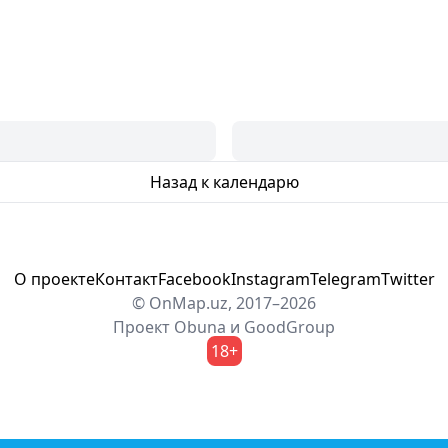
Назад к календарю
О проекте
Контакт
Facebook
Instagram
Telegram
Twitter
© OnMap.uz, 2017–2026
Проект
Obuna
и
GoodGroup
18+