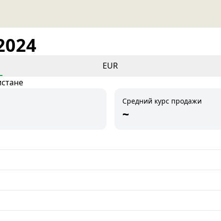
2024
EUR
истане
Средний курс продажи
~