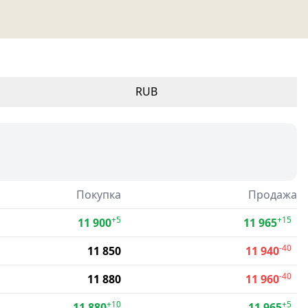
RUB
Покупка
Продажа
+5
+15
11 900
11 965
-40
11 850
11 940
-40
11 880
11 960
+10
+5
11 880
11 965