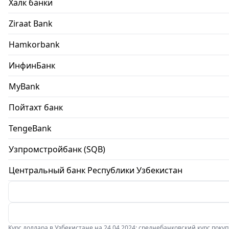
Халк банки
Ziraat Bank
Hamkorbank
ИнфинБанк
MyBank
Пойтахт банк
TengeBank
Узпромстройбанк (SQB)
Центральный банк Республики Узбекистан
Курс доллара в Узбекистане на 24.04.2024: среднебанковский курс покупки