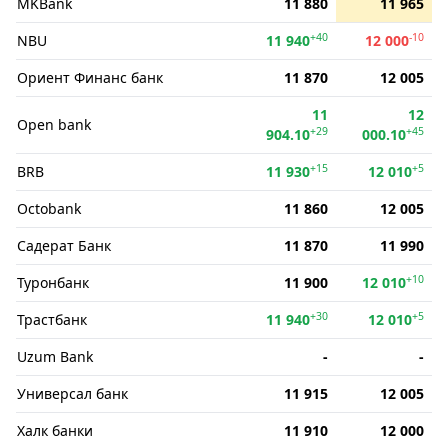
MKBank
11 880
11 965
+40
-10
NBU
11 940
12 000
Ориент Финанс банк
11 870
12 005
11
12
Open bank
+29
+45
904.10
000.10
+15
+5
BRB
11 930
12 010
Octobank
11 860
12 005
Садерат Банк
11 870
11 990
+10
Туронбанк
11 900
12 010
+30
+5
Трастбанк
11 940
12 010
Uzum Bank
-
-
Универсал банк
11 915
12 005
Халк банки
11 910
12 000