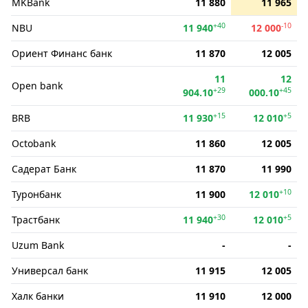
MKBank
11 880
11 965
+40
-10
NBU
11 940
12 000
Ориент Финанс банк
11 870
12 005
11
12
Open bank
+29
+45
904.10
000.10
+15
+5
BRB
11 930
12 010
Octobank
11 860
12 005
Садерат Банк
11 870
11 990
+10
Туронбанк
11 900
12 010
+30
+5
Трастбанк
11 940
12 010
Uzum Bank
-
-
Универсал банк
11 915
12 005
Халк банки
11 910
12 000