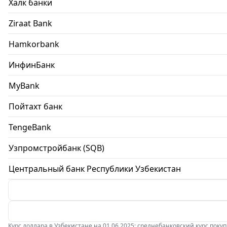
Халк банки
Ziraat Bank
Hamkorbank
ИнфинБанк
MyBank
Пойтахт банк
TengeBank
Узпромстройбанк (SQB)
Центральный банк Республики Узбекистан
Курс доллара в Узбекистане на 01.06.2025: среднебанковский курс покупки