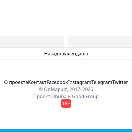
Назад к календарю
О проекте
Контакт
Facebook
Instagram
Telegram
Twitter
© OnMap.uz, 2017–2026
Проект
Obuna
и
GoodGroup
18+