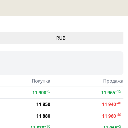
RUB
Покупка
Продажа
+5
+15
11 900
11 965
-40
11 850
11 940
-40
11 880
11 960
+10
+5
11 880
11 965