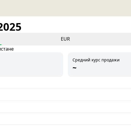
2025
EUR
истане
Средний курс продажи
~