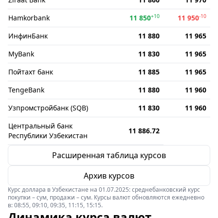
+10
-10
Hamkorbank
11 850
11 950
ИнфинБанк
11 880
11 965
MyBank
11 830
11 965
Пойтахт банк
11 885
11 965
TengeBank
11 880
11 960
Узпромстройбанк (SQB)
11 830
11 960
Центральный банк
11 886.72
Республики Узбекистан
Расширенная таблица курсов
Архив курсов
Курс доллара в Узбекистане на 01.07.2025: среднебанковский курс
покупки – сум, продажи – сум. Курсы валют обновляются ежедневно
в: 08:55, 09:10, 09:35, 11:15, 15:15.
Динамика курса валют