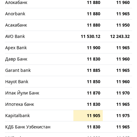
Алокабанк
11 880
11 960
Anorbank
11 880
11 965
Асакабанк
11 880
11 950
AVO Bank
11 530.12
12 243.32
Apex Bank
11 900
11 965
Давр Банк
11 830
11 960
Garant bank
11 885
11 965
Hayot Bank
11 850
11 960
Ипак Йули Банк
11 870
11 970
Ипотека банк
11 830
11 965
Kapitalbank
11 905
11 975
КДБ Банк Узбекистан
11 830
11 965