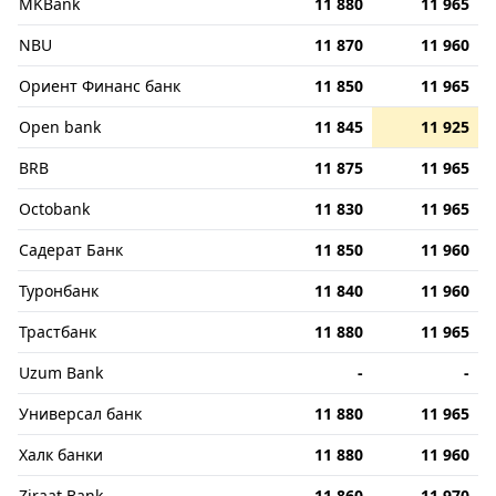
MKBank
11 880
11 965
NBU
11 870
11 960
Ориент Финанс банк
11 850
11 965
Open bank
11 845
11 925
BRB
11 875
11 965
Octobank
11 830
11 965
Садерат Банк
11 850
11 960
Туронбанк
11 840
11 960
Трастбанк
11 880
11 965
Uzum Bank
-
-
Универсал банк
11 880
11 965
Халк банки
11 880
11 960
Ziraat Bank
11 860
11 970