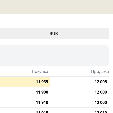
RUB
Покупка
Продажа
11 935
12 005
11 900
12 000
11 910
12 000
11 915
12 010