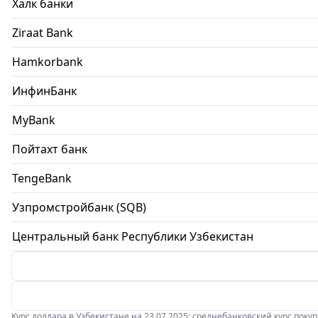
Халк банки
Ziraat Bank
Hamkorbank
ИнфинБанк
MyBank
Пойтахт банк
TengeBank
Узпромстройбанк (SQB)
Центральный банк Республики Узбекистан
Курс доллара в Узбекистане на 23.07.2025: среднебанковский курс покупки