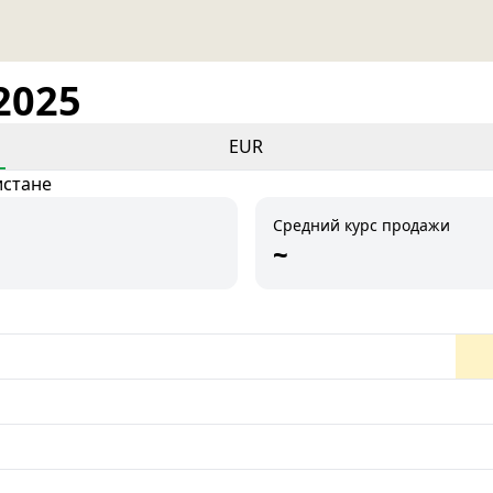
2025
EUR
истане
Средний курс продажи
~