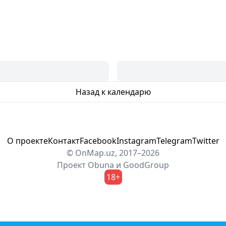
Назад к календарю
О проекте
Контакт
Facebook
Instagram
Telegram
Twitter
© OnMap.uz, 2017–2026
Проект
Obuna
и
GoodGroup
18+