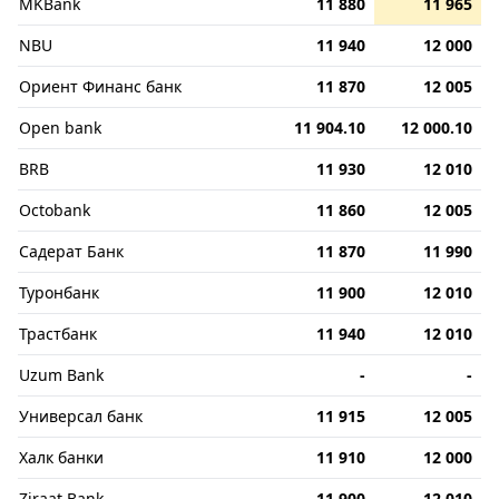
MKBank
11 880
11 965
NBU
11 940
12 000
Ориент Финанс банк
11 870
12 005
Open bank
11 904.10
12 000.10
BRB
11 930
12 010
Octobank
11 860
12 005
Садерат Банк
11 870
11 990
Туронбанк
11 900
12 010
Трастбанк
11 940
12 010
Uzum Bank
-
-
Универсал банк
11 915
12 005
Халк банки
11 910
12 000
Ziraat Bank
11 900
12 010