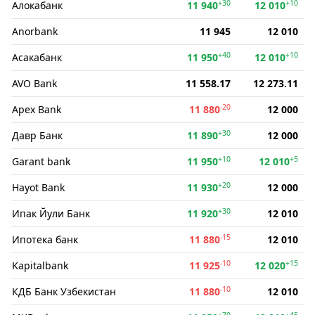
+30
+10
Алокабанк
11 940
12 010
Anorbank
11 945
12 010
+40
+10
Асакабанк
11 950
12 010
AVO Bank
11 558.17
12 273.11
-20
Apex Bank
11 880
12 000
+30
Давр Банк
11 890
12 000
+10
+5
Garant bank
11 950
12 010
+20
Hayot Bank
11 930
12 000
+30
Ипак Йули Банк
11 920
12 010
-15
Ипотека банк
11 880
12 010
-10
+15
Kapitalbank
11 925
12 020
-10
КДБ Банк Узбекистан
11 880
12 010
+70
+45