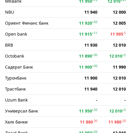
MKBank
11 950
12 010
NBU
11 940
12 000
+50
Ориент Финанс банк
11 920
12 005
+11
-5
Open bank
11 915
11 995
BRB
11 930
12 010
+30
+5
Octobank
11 890
12 010
+30
Садерат Банк
11 900
11 990
Туронбанк
11 900
12 010
Трастбанк
11 940
12 010
Uzum Bank
-
-
+35
+5
Универсал банк
11 950
12 010
-30
-20
Халк банки
11 880
11 980
+50
Ziraat Bank
11 950
12 010