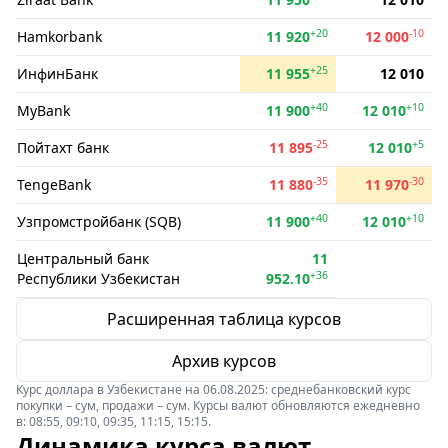
+20
-10
Hamkorbank
11 920
12 000
+25
ИнфинБанк
11 955
12 010
+40
+10
MyBank
11 900
12 010
-25
+5
Пойтахт банк
11 895
12 010
-35
-30
TengeBank
11 880
11 970
+40
+10
Узпромстройбанк (SQB)
11 900
12 010
Центральный банк
11
+36
Республики Узбекистан
952.10
Расширенная таблица курсов
Архив курсов
Курс доллара в Узбекистане на 06.08.2025: среднебанковский курс
покупки – сум, продажи – сум. Курсы валют обновляются ежедневно
в: 08:55, 09:10, 09:35, 11:15, 15:15.
Динамика курса валют