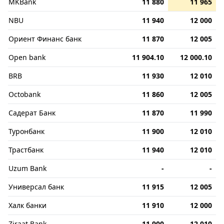
MKBank
11 880
11 965
NBU
11 940
12 000
Ориент Финанс банк
11 870
12 005
Open bank
11 904.10
12 000.10
BRB
11 930
12 010
Octobank
11 860
12 005
Садерат Банк
11 870
11 990
Туронбанк
11 900
12 010
Трастбанк
11 940
12 010
Uzum Bank
-
-
Универсал банк
11 915
12 005
Халк банки
11 910
12 000
Ziraat Bank
11 900
12 010